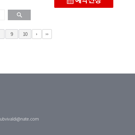
9
10
clubvivaldi@nate.com