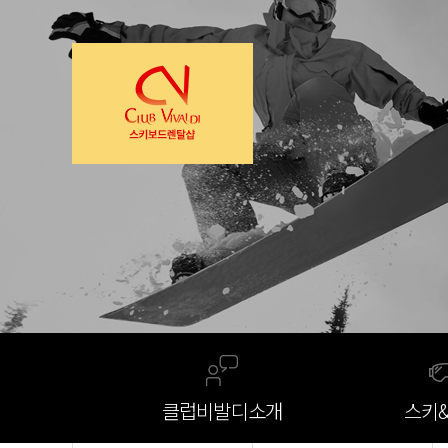
클럽비발디
소개
스키