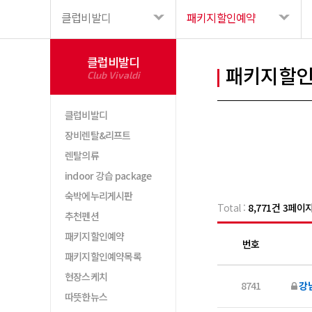
클럽비발디
패키지할인예약
클럽비발디
패키지할
Club Vivaldi
클럽비발디
장비렌탈&리프트
렌탈의류
indoor 강습 package
숙박에누리게시판
Total :
8,771건 3페이
추천펜션
패키지할인예약
번호
패키지할인예약목록
현장스케치
8741
강
따뜻한뉴스