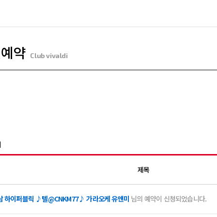
인예약
Club vivaldi
지
제목
남 하이퍼블릭 ♪텔@CNKM77♪ 가라오케 유앤미
님의 예약이 신청되었습니다.