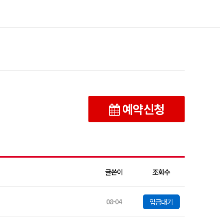
예약신청
글쓴이
조회수
08-04
입금대기