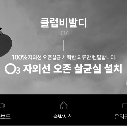
반복내용 건너뛰기
클럽비발디
CV
자외선 오존살균 세탁한 의류만 렌탈합니다.
100%
자외선 오존 살균실 설치
3
&보드
숙박시설
온라