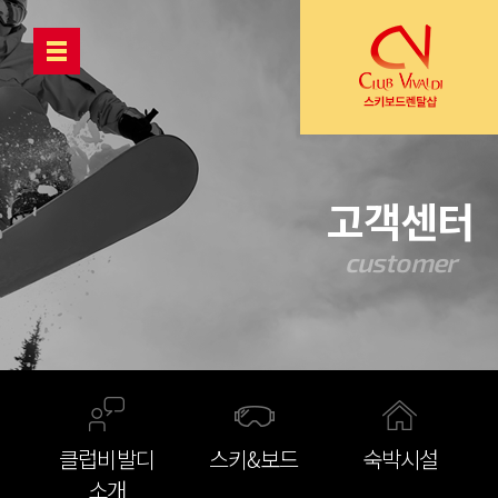
반복내용 건너뛰기
고객센터
customer
클럽비발디
스키&보드
숙박시설
소개