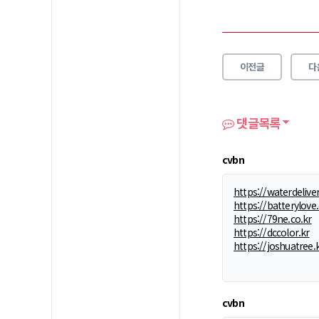
이전글
다
댓글목록
cvbn
https://waterdeliver
https://batterylove.
https://79ne.co.kr
https://dccolor.kr
https://joshuatree.
cvbn