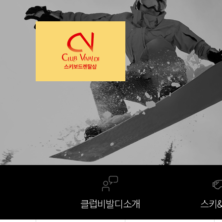
클럽비발디
소개
스키