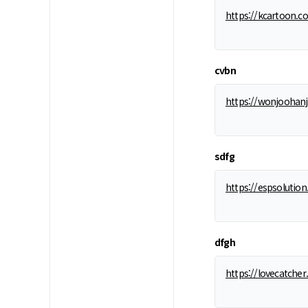
https://kcartoon.co
cvbn
https://wonjoohanji
sdfg
https://espsolution
dfgh
https://lovecatcher.