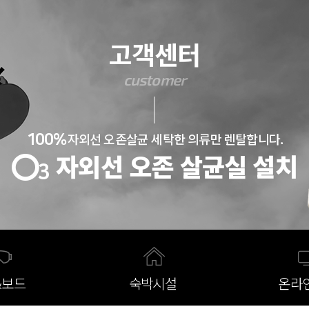
반복내용 건너뛰기
고객센터
customer
자외선 오존살균 세탁한 의류만 렌탈합니다.
100%
자외선 오존 살균실 설치
3
&보드
숙박시설
온라