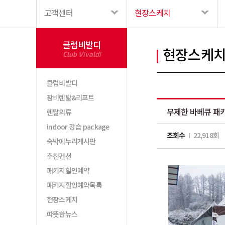
고객센터
현장스케치
클럽비발디
현장스케
Club Vivaldi
클럽비발디
장비렌탈&리프트
무제한 바베큐 패
렌탈의류
indoor 강습 package
조회수
I 22,918회
숙박에누리게시판
추천펜션
패키지할인예약
패키지할인예약목록
현장스케치
따뜻한뉴스