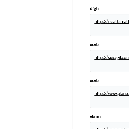
dfgh
https://rksattamat
xcvb
https://spicygif.co
xcvb
https://www.plansc
vbnm