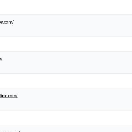
ka.com/
m/
linic.com/